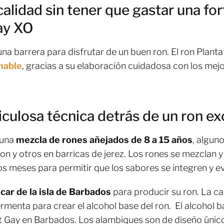
alidad sin tener que gastar una fo
ay XO
 una barrera para disfrutar de un buen ron. El ron Plan
nable
, gracias a su elaboración cuidadosa con los mejo
iculosa técnica detrás de un ron e
 una
mezcla de rones añejados de 8 a 15 años
, algun
n y otros en barricas de jerez. Los rones se mezclan y
os meses para permitir que los sabores se integren y e
car de la isla de Barbados
para producir su ron. La c
fermenta para crear el alcohol base del ron. El alcohol 
t Gay en Barbados. Los alambiques son de diseño único 