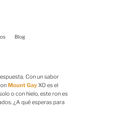
los
Blog
 respuesta. Con un sabor
 ron
Mount Gay
XO es el
olo o con hielo, este ron es
bados. ¿A qué esperas para