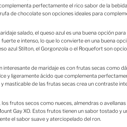
 complementa perfectamente el rico sabor de la bebida
trufa de chocolate son opciones ideales para complem
maridaje salado, el queso azul es una buena opción para 
 fuerte e intenso, lo que lo convierte en una buena opci
ueso azul Stilton, el Gorgonzola o el Roquefort son opc
ón interesante de maridaje es con frutas secas como dát
ulce y ligeramente ácido que complementa perfectament
y masticable de las frutas secas crea un contraste int
o, los frutos secos como nueces, almendras o avellanas
Mount Gay XO. Estos frutos tienen un sabor tostado y
te el sabor suave y aterciopelado del ron.